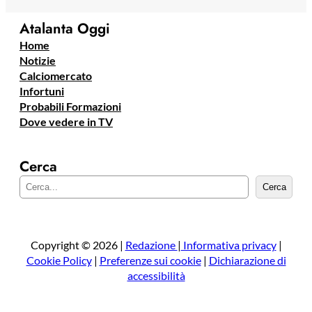
Atalanta Oggi
Home
Notizie
Calciomercato
Infortuni
Probabili Formazioni
Dove vedere in TV
Cerca
C
Cerca
e
r
c
a
Copyright © 2026 |
Redazione
|
Informativa privacy
|
Cookie Policy
|
Preferenze sui cookie
|
Dichiarazione di
accessibilità