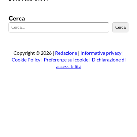
Cerca
C
Cerca
e
r
c
a
Copyright © 2026 |
Redazione
|
Informativa privacy
|
Cookie Policy
|
Preferenze sui cookie
|
Dichiarazione di
accessibilità