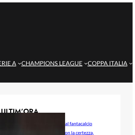
ERIE A
CHAMPIONS LEAGUE
COPPA ITALIA
ULTIM’ORA
Atalanta, guida al fantacalcio
2026/27: Ederson la certezza,