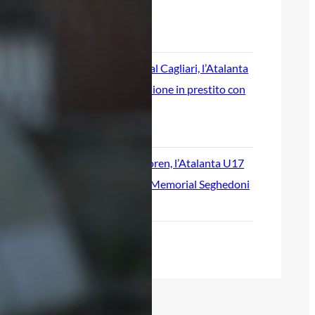
Scamacca o Krstovic?
8 Agosto 2026
Daniel Maldini al Cagliari, l’Atalanta
definisce la cessione in prestito con
obbligo condizionato
8 Agosto 2026
Doppietta di Koren, l’Atalanta U17
vola in finale al Memorial Seghedoni
7 Agosto 2026