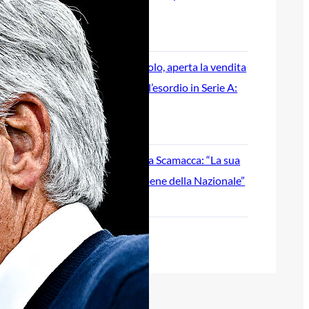
cambiare data
7 Agosto 2026
Atalanta-Sassuolo, aperta la vendita
dei biglietti per l’esordio in Serie A:
tutte le informazioni
7 Agosto 2026
Inzaghi incorona Scamacca: “La sua
stagione per il bene della Nazionale”
7 Agosto 2026