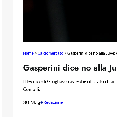
Home
>
Calciomercato
>
Gasperini dice no alla Juve
Gasperini dice no alla J
Il tecnico di Grugliasco avrebbe rifiutato i bi
Comolli.
30 Mag
•
Redazione