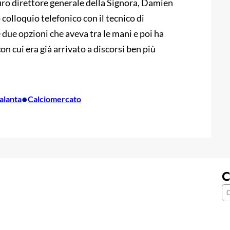
turo direttore generale della Signora, Damien
colloquio telefonico con il tecnico di
 due opzioni che aveva tra le mani e poi ha
con cui era già arrivato a discorsi ben più
•
alanta
Calciomercato
C
C
e
r