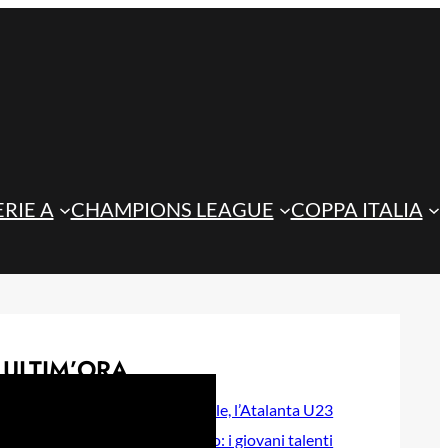
ERIE A
CHAMPIONS LEAGUE
COPPA ITALIA
ULTIM’ORA
Steffanoni e Idele, l’Atalanta U23
prepara il futuro: i giovani talenti