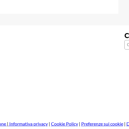
C
C
e
r
c
a
one
|
Informativa privacy
|
Cookie Policy
|
Preferenze sui cookie
|
D