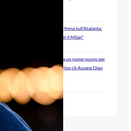
pronti al grande salto
6 Agosto 2026
Jashari, l’agente frena sull’Atalanta:
“Ha le qualità per il Milan”
6 Agosto 2026
Atalanta, spunta un nome nuovo per
l’attacco: nel mirino c’è Assane Diao
del Como
6 Agosto 2026