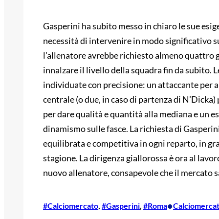
Gasperini ha subito messo in chiaro le sue esig
necessità di intervenire in modo significativo 
l’allenatore avrebbe richiesto almeno quattro g
innalzare il livello della squadra fin da subito.
individuate con precisione: un attaccante per 
centrale (o due, in caso di partenza di N’Dicka
per dare qualità e quantità alla mediana e un e
dinamismo sulle fasce. La richiesta di Gasperin
equilibrata e competitiva in ogni reparto, in gr
stagione. La dirigenza giallorossa è ora al lavor
nuovo allenatore, consapevole che il mercato s
•
#Calciomercato
, 
#Gasperini
, 
#Roma
Calciomerca