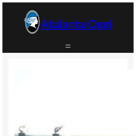
Vai
al
contenuto
Atalanta Oggi