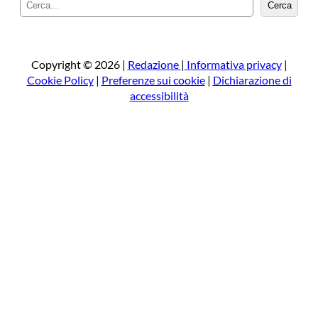
C
Cerca
e
r
c
a
Copyright © 2026 |
Redazione
|
Informativa privacy
|
Cookie Policy
|
Preferenze sui cookie
|
Dichiarazione di
accessibilità