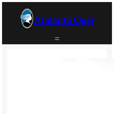
Vai
al
contenuto
Atalanta Oggi