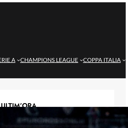
ERIE A
CHAMPIONS LEAGUE
COPPA ITALIA
ULTIM’ORA
Atalanta, de Roon recupera: Sarri
può contare su di lui per lo Schalke