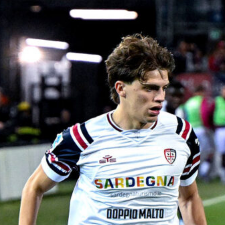
04
6 Agosto 2026
Mercato Atalanta: si sfoltisce la
rosa, Gaetano unico acquisto in
attesa dei rinforzi
6 Agosto 2026
L’ex Atalanta Ruggeri verso la
Premier League: sfuma il ritorno in
Italia
6 Agosto 2026