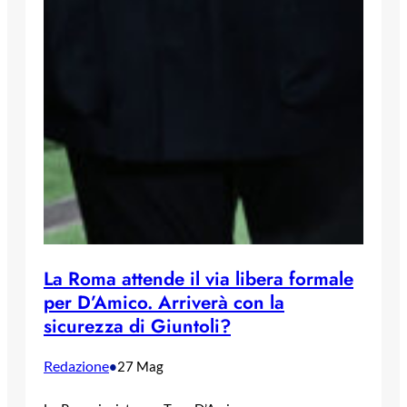
La Roma attende il via libera formale
per D’Amico. Arriverà con la
sicurezza di Giuntoli?
Redazione
•
27 Mag