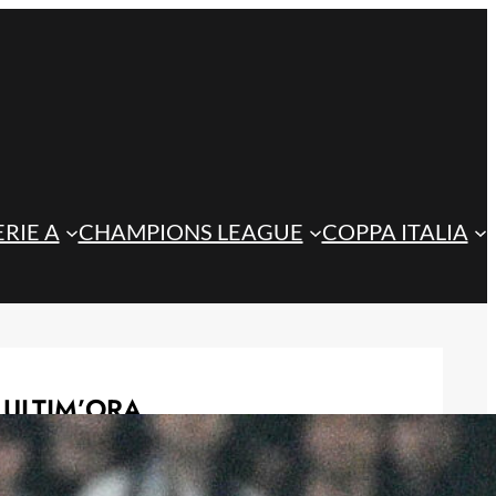
ERIE A
CHAMPIONS LEAGUE
COPPA ITALIA
ULTIM’ORA
Steffanoni e Idele, l’Atalanta U23
prepara il futuro: i giovani talenti