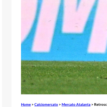
Home
>
Calciomercato
>
Mercato Atalanta
>
Retrosce