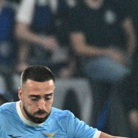
pronti al grande salto
6 Agosto 2026
Jashari, l’agente frena sull’Atalanta:
“Ha le qualità per il Milan”
6 Agosto 2026
Atalanta, spunta un nome nuovo per
l’attacco: nel mirino c’è Assane Diao
del Como
6 Agosto 2026