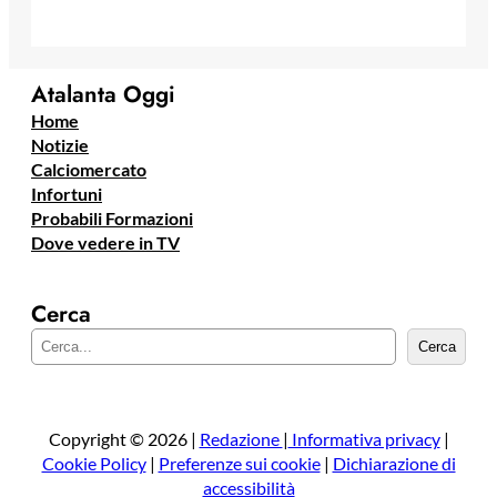
Atalanta Oggi
Home
Notizie
Calciomercato
Infortuni
Probabili Formazioni
Dove vedere in TV
Cerca
C
Cerca
e
r
c
a
Copyright © 2026 |
Redazione
|
Informativa privacy
|
Cookie Policy
|
Preferenze sui cookie
|
Dichiarazione di
accessibilità