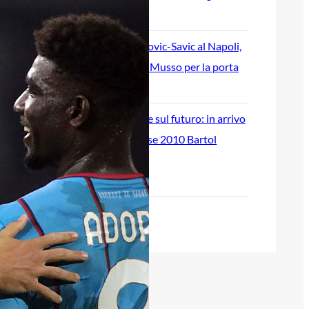
7 Agosto 2026
Addio di Milinkovic-Savic al Napoli,
spunta l’ipotesi Musso per la porta
7 Agosto 2026
Atalanta investe sul futuro: in arrivo
il difensore classe 2010 Bartol
Levacic
7 Agosto 2026