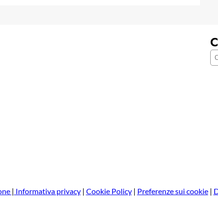
C
C
e
r
c
a
one
|
Informativa privacy
|
Cookie Policy
|
Preferenze sui cookie
|
D