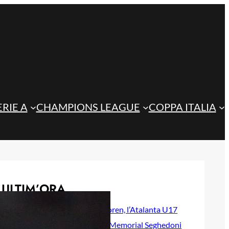
ERIE A
CHAMPIONS LEAGUE
COPPA ITALIA
ULTIM’ORA
Doppietta di Koren, l’Atalanta U17
vola in finale al Memorial Seghedoni