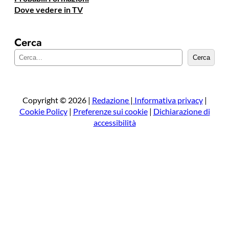
Dove vedere in TV
Cerca
C
Cerca
e
r
c
a
Copyright © 2026 |
Redazione
|
Informativa privacy
|
Cookie Policy
|
Preferenze sui cookie
|
Dichiarazione di
accessibilità