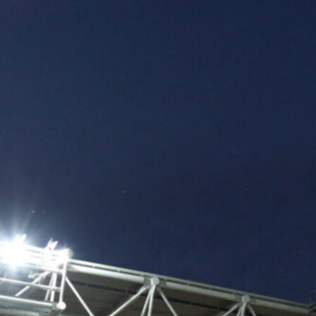
7 Agosto 2026
Addio di Milinkovic-Savic al Napoli,
spunta l’ipotesi Musso per la porta
7 Agosto 2026
Atalanta investe sul futuro: in arrivo
il difensore classe 2010 Bartol
Levacic
7 Agosto 2026