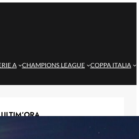
ERIE A
CHAMPIONS LEAGUE
COPPA ITALIA
ULTIM’ORA
Doppietta di Koren, l’Atalanta U17
vola in finale al Memorial Seghedoni