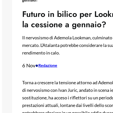
gennaio?
Futuro in bilico per Look
la cessione a gennaio?
Il nervosismo di Ademola Lookman, culminato in
mercato. L’Atalanta potrebbe considerare la sua
rendimento in calo.
6 Nov
•
Redazione
Torna a crescere la tensione attorno ad Ademol
di nervosismo con Ivan Juric, andato in scena i
sostituzione, ha acceso i riflettori su un perio
prestazioni attuali, lontane dai livelli dello s
potrebbero sfociare in un possibile addio duran