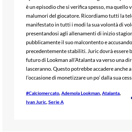
è un episodio che si verifica spesso, ma quello 
malumori del giocatore. Ricordiamo tutti la tel
manifestato in tutti i modi la sua volontà di vo
presentandosi agli allenamenti di inizio stagion
pubblicamente il suo malcontento e accusando l
precedentemente stabiliti. Juric dovrà essere br
futuro di Lookman all’Atalanta va verso una dire
lasceranno. Questo potrebbe accadere anche a 
l’occasione di monetizzare un po’ dalla sua cess
#Calciomercato
, 
Ademola Lookman
, 
Atalanta
, 
Ivan Juric
, 
Serie A