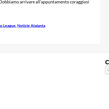
a. “Dobbiamo arrivare all’appuntamento coraggiosi
ns League
, 
Notizie Atalanta
C
C
e
r
c
a