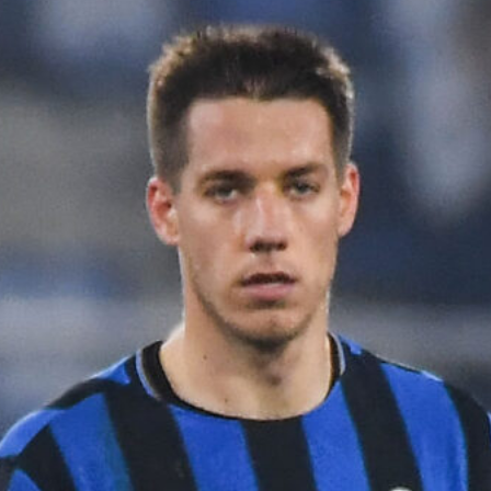
pronti al grande salto
6 Agosto 2026
Jashari, l’agente frena sull’Atalanta:
“Ha le qualità per il Milan”
6 Agosto 2026
Atalanta, spunta un nome nuovo per
l’attacco: nel mirino c’è Assane Diao
del Como
6 Agosto 2026