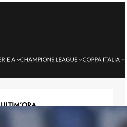
ERIE A
CHAMPIONS LEAGUE
COPPA ITALIA
ULTIM’ORA
Steffanoni e Idele, l’Atalanta U23
prepara il futuro: i giovani talenti