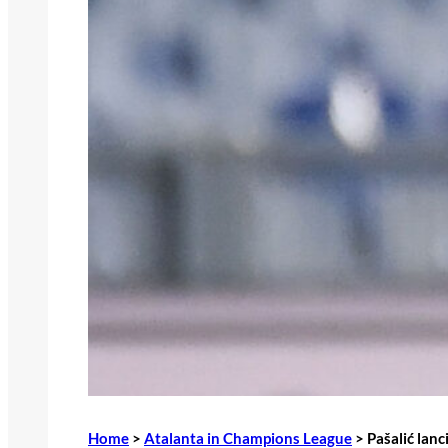
Home
>
Atalanta in Champions League
>
Pašalić lanc