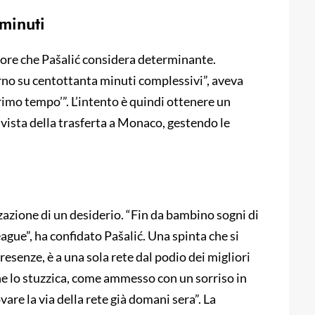
 minuti
ttore che Pašalić considera determinante.
rno su centottanta minuti complessivi”, aveva
rimo tempo’”. L’intento è quindi ottenere un
vista della trasferta a Monaco, gestendo le
zzazione di un desiderio. “Fin da bambino sogni di
ague”, ha confidato Pašalić. Una spinta che si
resenze, è a una sola rete dal podio dei migliori
he lo stuzzica, come ammesso con un sorriso in
are la via della rete già domani sera”. La