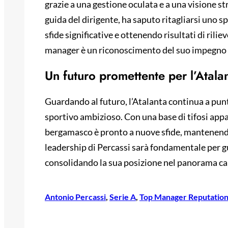
grazie a una gestione oculata e a una visione s
guida del dirigente, ha saputo ritagliarsi uno s
sfide significative e ottenendo risultati di rilie
manager è un riconoscimento del suo impegno e 
Un futuro promettente per l’Atala
Guardando al futuro, l’Atalanta continua a punt
sportivo ambizioso. Con una base di tifosi appa
bergamasco è pronto a nuove sfide, mantenendo a
leadership di Percassi sarà fondamentale per gu
consolidando la sua posizione nel panorama cal
Antonio Percassi
, 
Serie A
, 
Top Manager Reputatio