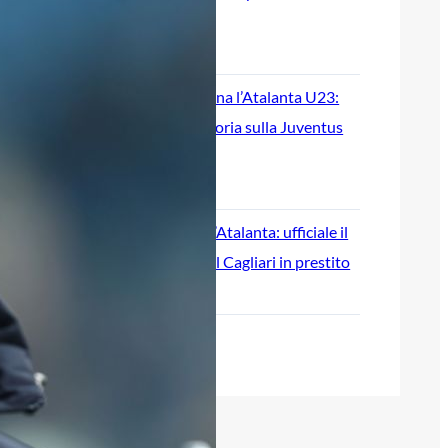
comando
9 Agosto 2026
Zanaboni trascina l’Atalanta U23:
doppietta e vittoria sulla Juventus
Next Gen
9 Agosto 2026
Maldini saluta l’Atalanta: ufficiale il
suo passaggio al Cagliari in prestito
9 Agosto 2026