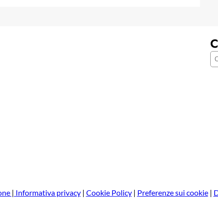
C
C
e
r
c
a
one
|
Informativa privacy
|
Cookie Policy
|
Preferenze sui cookie
|
D