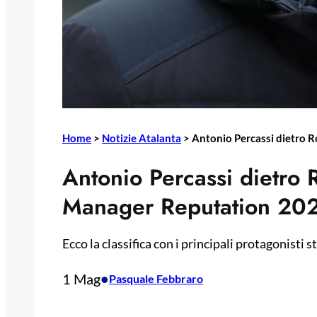
Home
>
Notizie Atalanta
>
Antonio Percassi dietro 
Antonio Percassi dietro
Manager Reputation 20
Ecco la classifica con i principali protagonisti
1 Mag
•
Pasquale Febbraro