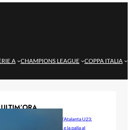
ERIE A
CHAMPIONS LEAGUE
COPPA ITALIA
ULTIM’ORA
Beati ridisegna l’Atalanta U23:
difesa a quattro e la palla al