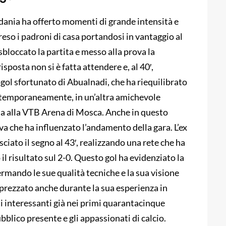
rdania ha offerto momenti di grande intensità e
eso i padroni di casa portandosi in vantaggio al
 sbloccato la partita e messo alla prova la
isposta non si è fatta attendere e, al 40′,
togol sfortunato di Abualnadi, che ha riequilibrato
Contemporaneamente, in un’altra amichevole
via alla VTB Arena di Mosca. Anche in questo
va che ha influenzato l’andamento della gara. L’ex
iato il segno al 43′, realizzando una rete che ha
il risultato sul 2-0. Questo gol ha evidenziato la
ermando le sue qualità tecniche e la sua visione
pprezzato anche durante la sua esperienza in
ti interessanti già nei primi quarantacinque
bblico presente e gli appassionati di calcio.