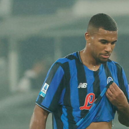
7 Agosto 2026
Jashari gela l’Atalanta: “Il mio cuore
è rossonero, un sogno essere al
Milan”
7 Agosto 2026
Hapoel Tel Aviv ipoteca la sfida con
l’Atalanta: 2-0 al Katowice nel
preliminare di Conference League
7 Agosto 2026