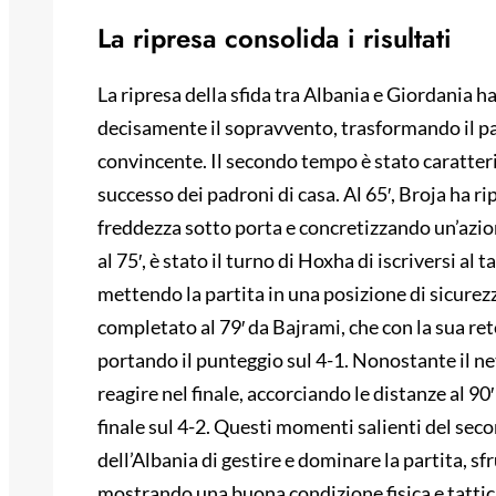
La ripresa consolida i risultati
La ripresa della sfida tra Albania e Giordania h
decisamente il sopravvento, trasformando il pa
convincente. Il secondo tempo è stato caratteriz
successo dei padroni di casa. Al 65′, Broja ha r
freddezza sotto porta e concretizzando un’azio
al 75′, è stato il turno di Hoxha di iscriversi al
mettendo la partita in una posizione di sicurezz
completato al 79′ da Bajrami, che con la sua ret
portando il punteggio sul 4-1. Nonostante il net
reagire nel finale, accorciando le distanze al 90′ 
finale sul 4-2. Questi momenti salienti del se
dell’Albania di gestire e dominare la partita, sf
mostrando una buona condizione fisica e tattica.