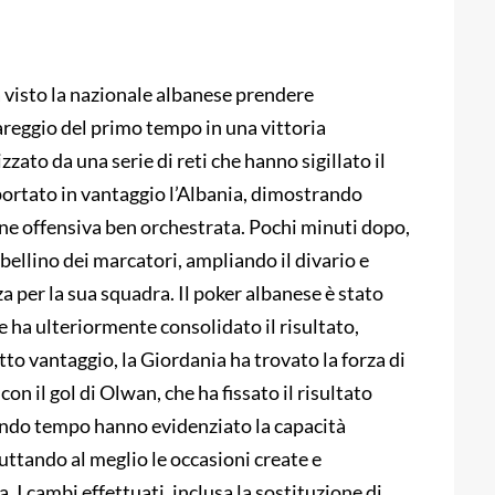
a visto la nazionale albanese prendere
reggio del primo tempo in una vittoria
zato da una serie di reti che hanno sigillato il
iportato in vantaggio l’Albania, dimostrando
ne offensiva ben orchestrata. Pochi minuti dopo,
 tabellino dei marcatori, ampliando il divario e
a per la sua squadra. Il poker albanese è stato
e ha ulteriormente consolidato il risultato,
to vantaggio, la Giordania ha trovato la forza di
con il gol di Olwan, che ha fissato il risultato
condo tempo hanno evidenziato la capacità
ruttando al meglio le occasioni create e
 I cambi effettuati, inclusa la sostituzione di