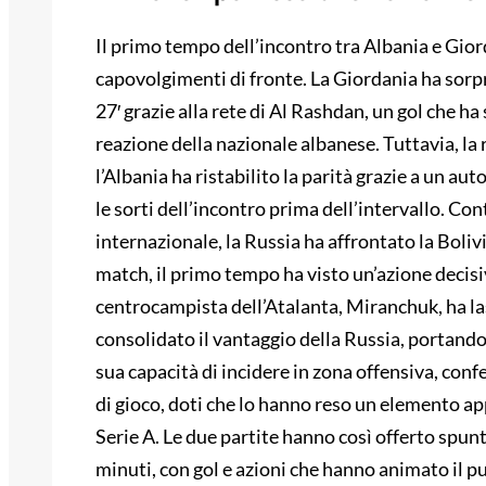
Il primo tempo dell’incontro tra Albania e Gio
capovolgimenti di fronte. La Giordania ha sorpr
27′ grazie alla rete di Al Rashdan, un gol che ha
reazione della nazionale albanese. Tuttavia, la r
l’Albania ha ristabilito la parità grazie a un au
le sorti dell’incontro prima dell’intervallo. 
internazionale, la Russia ha affrontato la Boli
match, il primo tempo ha visto un’azione decisi
centrocampista dell’Atalanta, Miranchuk, ha lasc
consolidato il vantaggio della Russia, portando 
sua capacità di incidere in zona offensiva, conf
di gioco, doti che lo hanno reso un elemento a
Serie A. Le due partite hanno così offerto spun
minuti, con gol e azioni che hanno animato il pu