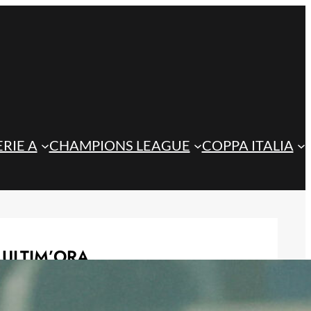
ERIE A
CHAMPIONS LEAGUE
COPPA ITALIA
ULTIM’ORA
Inzaghi incorona Scamacca: “La sua
stagione per il bene della Nazionale”