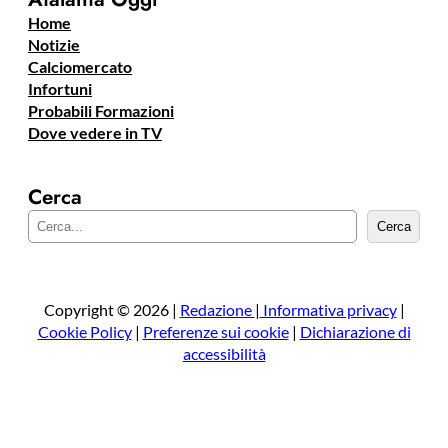
Home
Notizie
Calciomercato
Infortuni
Probabili Formazioni
Dove vedere in TV
Cerca
C
Cerca
e
r
c
a
Copyright © 2026 |
Redazione
|
Informativa privacy
|
Cookie Policy
|
Preferenze sui cookie
|
Dichiarazione di
accessibilità