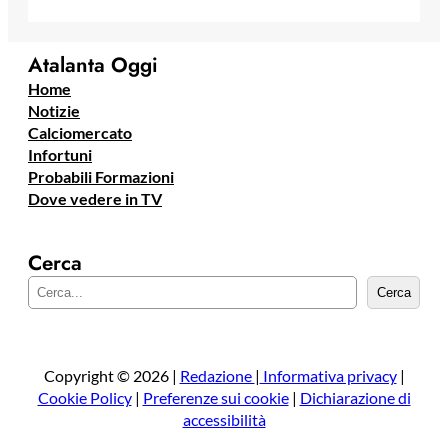
Atalanta Oggi
Home
Notizie
Calciomercato
Infortuni
Probabili Formazioni
Dove vedere in TV
Cerca
C
Cerca
e
r
c
a
Copyright © 2026 |
Redazione
|
Informativa privacy
|
Cookie Policy
|
Preferenze sui cookie
|
Dichiarazione di
accessibilità