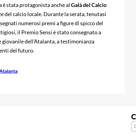
a è stata protagonista anche al
Galà del Calcio
ze del calcio locale. Durante la serata, tenutasi
segnati numerosi premi a figure di spicco del
stigiosi, il Premio Sensi è stato consegnato a
e giovanile dell’Atalanta, a testimonianza
enti del futuro.
 Atalanta
C
C
e