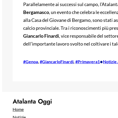
Parallelamente ai successi sul campo, l’Atalant
Bergamasco
, un evento che celebra le eccellen
alla Casa del Giovane di Bergamo, sono stati as
calcio provinciale. Tra i riconoscimenti più pre
Giancarlo Finardi
, vice responsabile del settor
dell’importante lavoro svolto nel coltivare i tal
•
#Genoa
, 
#GiancarloFinardi
, 
#Primavera1
Notizie
Atalanta Oggi
Home
Notizie