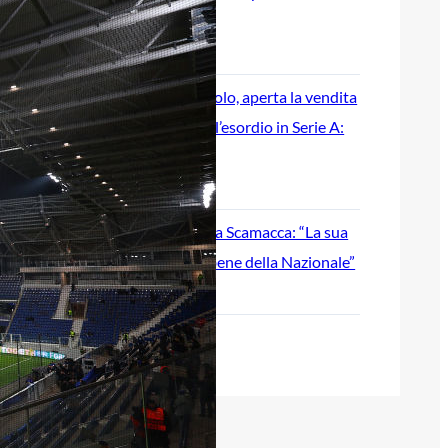
cambiare data
7 Agosto 2026
Atalanta-Sassuolo, aperta la vendita
dei biglietti per l’esordio in Serie A:
tutte le informazioni
7 Agosto 2026
Inzaghi incorona Scamacca: “La sua
stagione per il bene della Nazionale”
7 Agosto 2026