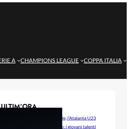
ERIE A
CHAMPIONS LEAGUE
COPPA ITALIA
ULTIM’ORA
Steffanoni e Idele, l’Atalanta U23
prepara il futuro: i giovani talenti