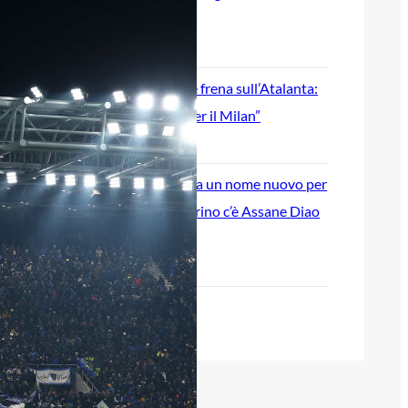
pronti al grande salto
6 Agosto 2026
Jashari, l’agente frena sull’Atalanta:
“Ha le qualità per il Milan”
6 Agosto 2026
Atalanta, spunta un nome nuovo per
l’attacco: nel mirino c’è Assane Diao
del Como
6 Agosto 2026