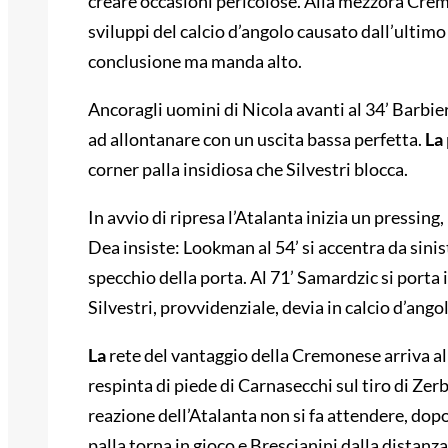
creare occasioni pericolose. Alla mezzora Cre
sviluppi del calcio d’angolo causato dall’ultim
conclusione ma manda alto.
Ancoragli uomini di Nicola avanti al 34’ Barbie
ad allontanare con un uscita bassa perfetta.
La
corner palla insidiosa che Silvestri blocca.
In avvio di ripresa l’Atalanta inizia un pressin
Dea insiste: Lookman al 54’ si accentra da sinist
specchio della porta. Al 71’ Samardzic si porta 
Silvestri, provvidenziale, devia in calcio d’ang
La
rete del vantaggio della Cremonese arriva al 
respinta di piede di Carnasecchi sul tiro di Zerbi
reazione dell’Atalanta non si fa attendere, dopo
palla torna in gioco e Brescianini dalla distanza