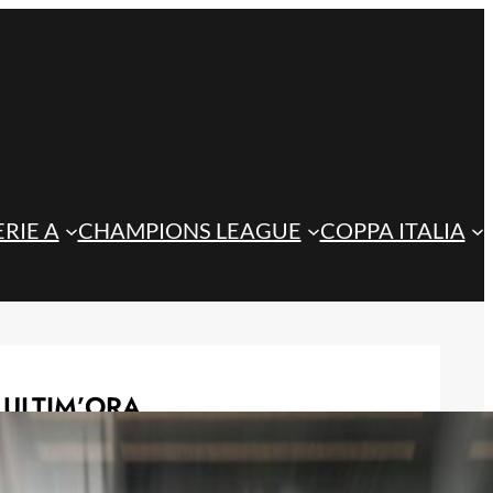
ERIE A
CHAMPIONS LEAGUE
COPPA ITALIA
ULTIM’ORA
Playoff di Conference League, il
ritorno dell’Atalanta potrebbe