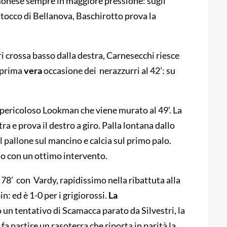
monese sempre in maggiore pressione: sugli
o tocco di Bellanova, Baschirotto prova la
ri crossa basso dalla destra, Carnesecchi riesce
prima
vera
occasione dei nerazzurri al 42’: su
g, pericoloso Lookman che viene murato al 49’. La
ra e prova il destro a giro. Palla lontana dallo
il pallone sul mancino e calcia sul primo palo.
olo con un ottimo intervento.
78’ con Vardy, rapidissimo nella ribattuta alla
n: ed è 1-0 per i grigiorossi.
La
 un tentativo di Scamacca parato da Silvestri, la
 fa partire un rasoterra che riporta in parità la