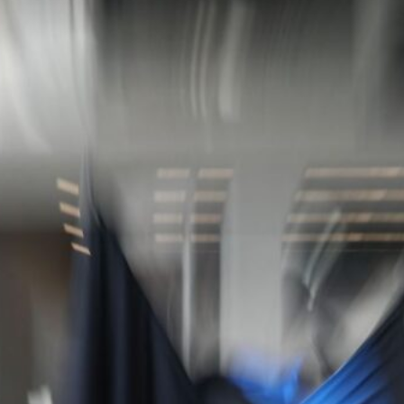
cambiare data
7 Agosto 2026
Atalanta-Sassuolo, aperta la vendita
dei biglietti per l’esordio in Serie A:
tutte le informazioni
7 Agosto 2026
Inzaghi incorona Scamacca: “La sua
stagione per il bene della Nazionale”
7 Agosto 2026