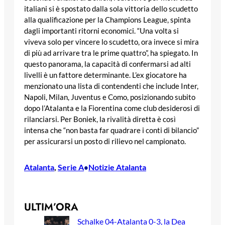
italiani si è spostato dalla sola vittoria dello scudetto
alla qualificazione per la Champions League, spinta
dagli importanti ritorni economici. “Una volta si
viveva solo per vincere lo scudetto, ora invece si mira
di più ad arrivare tra le prime quattro”, ha spiegato. In
questo panorama, la capacità di confermarsi ad alti
livelli è un fattore determinante. L’ex giocatore ha
menzionato una lista di contendenti che include Inter,
Napoli, Milan, Juventus e Como, posizionando subito
dopo l’Atalanta e la Fiorentina come club desiderosi di
rilanciarsi. Per Boniek, la rivalità diretta è così
intensa che “non basta far quadrare i conti di bilancio”
per assicurarsi un posto di rilievo nel campionato.
Atalanta
, 
Serie A
Notizie Atalanta
•
ULTIM’ORA
Schalke 04-Atalanta 0-3, la Dea