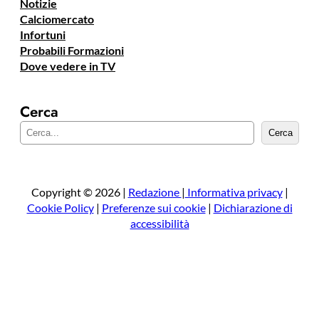
Notizie
Calciomercato
Infortuni
Probabili Formazioni
Dove vedere in TV
Cerca
C
Cerca
e
r
c
a
Copyright © 2026 |
Redazione
|
Informativa privacy
|
Cookie Policy
|
Preferenze sui cookie
|
Dichiarazione di
accessibilità