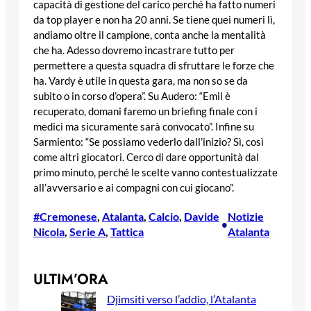
capacità di gestione del carico perché ha fatto numeri
da top player e non ha 20 anni. Se tiene quei numeri lì,
andiamo oltre il campione, conta anche la mentalità
che ha. Adesso dovremo incastrare tutto per
permettere a questa squadra di sfruttare le forze che
ha. Vardy è utile in questa gara, ma non so se da
subito o in corso d’opera”. Su Audero: “Emil è
recuperato, domani faremo un briefing finale con i
medici ma sicuramente sarà convocato”. Infine su
Sarmiento: “Se possiamo vederlo dall’inizio? Sì, così
come altri giocatori. Cerco di dare opportunità dal
primo minuto, perché le scelte vanno contestualizzate
all’avversario e ai compagni con cui giocano”.
#Cremonese
, 
Atalanta
, 
Calcio
, 
Davide
Notizie
•
Nicola
, 
Serie A
, 
Tattica
Atalanta
ULTIM’ORA
Djimsiti verso l’addio, l’Atalanta