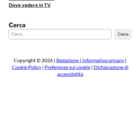
Dove vedere in TV
Cerca
C
Cerca
e
r
c
a
Copyright © 2026 |
Redazione
|
Informativa privacy
|
Cookie Policy
|
Preferenze sui cookie
|
Dichiarazione di
accessibilità