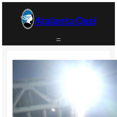
Vai
al
contenuto
Atalanta Oggi