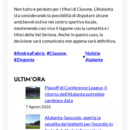
Non tutto è perduto per i tifosi di Clusone. L’Atalanta
sta considerando la possibilità di disputare alcune
amichevoli estive nel centro sportivo locale,
mantenendo così vivo il legame con la comunità e i
tifosi della Val Seriana. Anche in questo caso, la
decisione sarà comunicata non appena sarà definitiva.
#AndreaFabris
, 
#Clusone
, 
Notizie
•
#Zingonia
Atalanta
ULTIM’ORA
Playoff di Conference League, il
ritorno dell’Atalanta potrebbe
cambiare data
7 Agosto 2026
Atalanta-Sassuolo, aperta la
vendita dei biglietti per l’esordio in