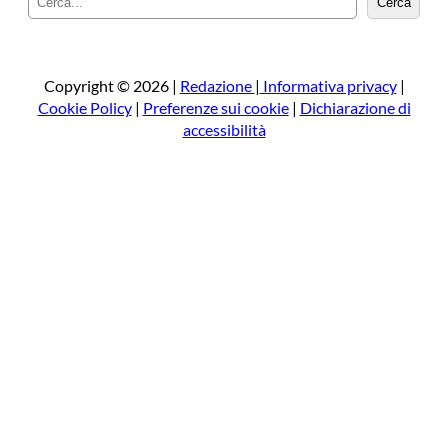
Cerca
e
r
c
a
Copyright © 2026 |
Redazione
|
Informativa privacy
|
Cookie Policy
|
Preferenze sui cookie
|
Dichiarazione di
accessibilità