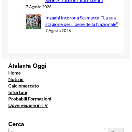
Serie A: tutte le informazioni
7 Agosto 2026
Inzaghi incorona Scamacca: “La sua
stagione per il bene della Nazionale”
7 Agosto 2026
Atalanta Oggi
Home
Notizie
Calciomercato
Infortuni
Probabili Formazioni
Dove vedere in TV
Cerca
C