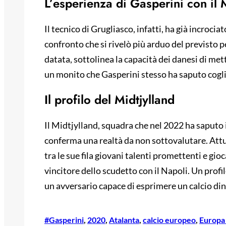
L’esperienza di Gasperini con il 
Il tecnico di Grugliasco, infatti, ha già incroci
confronto che si rivelò più arduo del previsto p
datata, sottolinea la capacità dei danesi di mett
un monito che Gasperini stesso ha saputo cogli
Il profilo del Midtjylland
Il Midtjylland, squadra che nel 2022 ha saputo 
conferma una realtà da non sottovalutare. At
tra le sue fila giovani talenti promettenti e gio
vincitore dello scudetto con il Napoli. Un profi
un avversario capace di esprimere un calcio din
#Gasperini
, 
2020
, 
Atalanta
, 
calcio europeo
, 
Europa