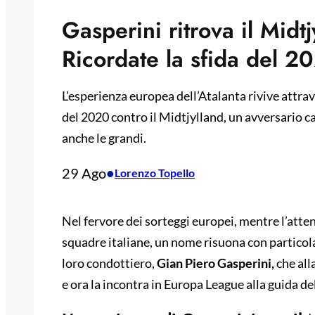
Gasperini ritrova il Midt
Ricordate la sfida del 2
L’esperienza europea dell’Atalanta rivive attrave
del 2020 contro il Midtjylland, un avversario c
anche le grandi.
29 Ago
•
Lorenzo Topello
Nel fervore dei sorteggi europei, mentre l’atte
squadre italiane, un nome risuona con particolar
loro condottiero,
Gian Piero Gasperini,
che all
e ora la incontra in Europa League alla guida d