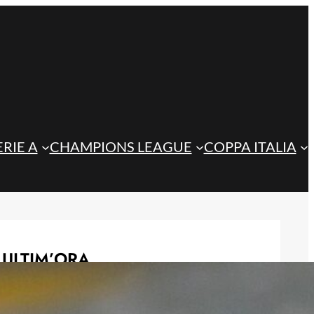
ERIE A
CHAMPIONS LEAGUE
COPPA ITALIA
ULTIM’ORA
Atalanta-Sassuolo, aperta la vendita
dei biglietti per l’esordio in Serie A: