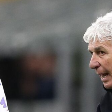
tutte le informazioni
7 Agosto 2026
Inzaghi incorona Scamacca: “La sua
stagione per il bene della Nazionale”
7 Agosto 2026
Jashari gela l’Atalanta: “Il mio cuore
è rossonero, un sogno essere al
Milan”
7 Agosto 2026