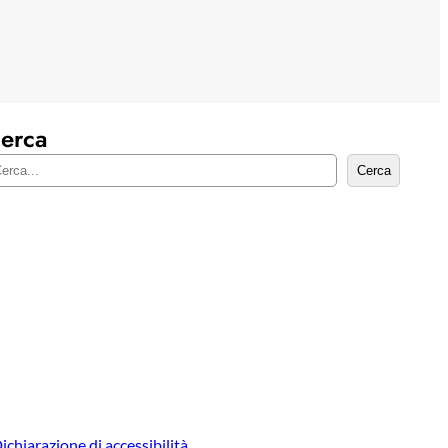
erca
Cerca
ichiarazione di accessibilità