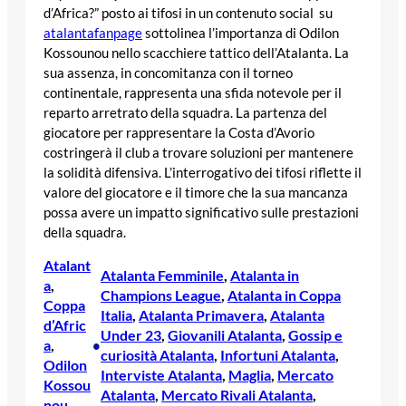
d’Africa?” posto ai tifosi in un contenuto social su
atalantafanpage
sottolinea l’importanza di Odilon
Kossounou nello scacchiere tattico dell’Atalanta. La
sua assenza, in concomitanza con il torneo
continentale, rappresenta una sfida notevole per il
reparto arretrato della squadra. La partenza del
giocatore per rappresentare la Costa d’Avorio
costringerà il club a trovare soluzioni per mantenere
la solidità difensiva. L’interrogativo dei tifosi riflette il
valore del giocatore e il timore che la sua mancanza
possa avere un impatto significativo sulle prestazioni
della squadra.
Atalant
Atalanta Femminile
, 
Atalanta in
a
, 
Champions League
, 
Atalanta in Coppa
Coppa
Italia
, 
Atalanta Primavera
, 
Atalanta
d’Afric
Under 23
, 
Giovanili Atalanta
, 
Gossip e
a
, 
•
curiosità Atalanta
, 
Infortuni Atalanta
, 
Odilon
Interviste Atalanta
, 
Maglia
, 
Mercato
Kossou
Atalanta
, 
Mercato Rivali Atalanta
, 
nou
, 