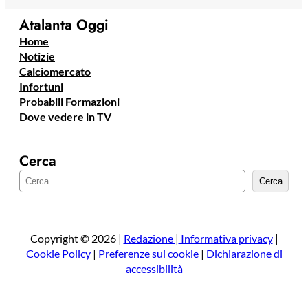
Atalanta Oggi
Home
Notizie
Calciomercato
Infortuni
Probabili Formazioni
Dove vedere in TV
Cerca
C
Cerca
e
r
c
a
Copyright © 2026 |
Redazione
|
Informativa privacy
|
Cookie Policy
|
Preferenze sui cookie
|
Dichiarazione di
accessibilità