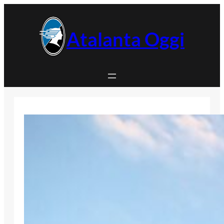
Vai
al
contenuto
Atalanta Oggi