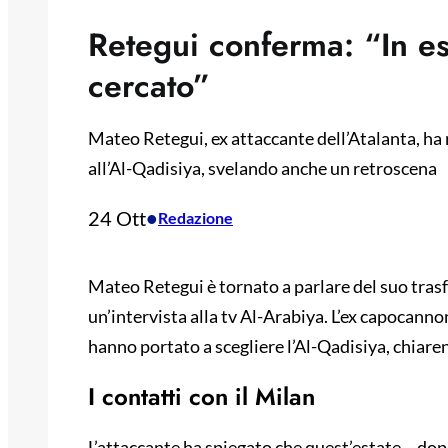
Retegui conferma: “In es
cercato”
Mateo Retegui, ex attaccante dell’Atalanta, ha 
all’Al-Qadisiya, svelando anche un retroscena
24 Ott
•
Redazione
Mateo Retegui è tornato a parlare del suo tras
un’intervista alla tv Al-Arabiya. L’ex capocanno
hanno portato a scegliere l’Al-Qadisiya, chiaren
I contatti con il Milan
L’attaccante ha spiegato che quest’estate – dop