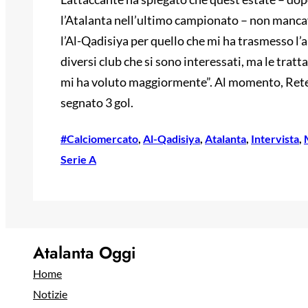
l’Atalanta nell’ultimo campionato – non mancava
l’Al-Qadisiya per quello che mi ha trasmesso l’a
diversi club che si sono interessati, ma le trat
mi ha voluto maggiormente”. Al momento, Rete
segnato 3 gol.
#Calciomercato
, 
Al-Qadisiya
, 
Atalanta
, 
Intervista
, 
Serie A
Atalanta Oggi
Home
Notizie