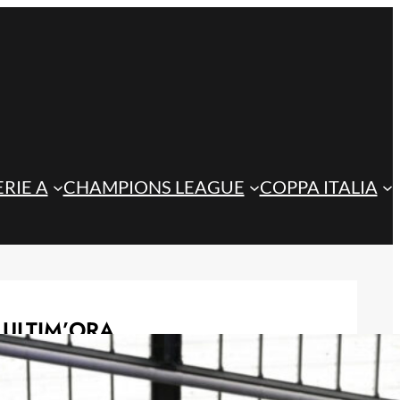
ERIE A
CHAMPIONS LEAGUE
COPPA ITALIA
ULTIM’ORA
Steffanoni e Idele, l’Atalanta U23
prepara il futuro: i giovani talenti