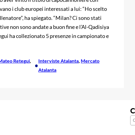
no i club europei interessati a lui: “Ho scelto
llenatore”, ha spiegato. “Milan? Ci sono stati
tative non sono andate a buon fine e l’Al-Qadisiya
gui ha collezionato 5 presenze in campionato e
Mateo Retegui
, 
Interviste Atalanta
, 
Mercato
•
Atalanta
C
C
e