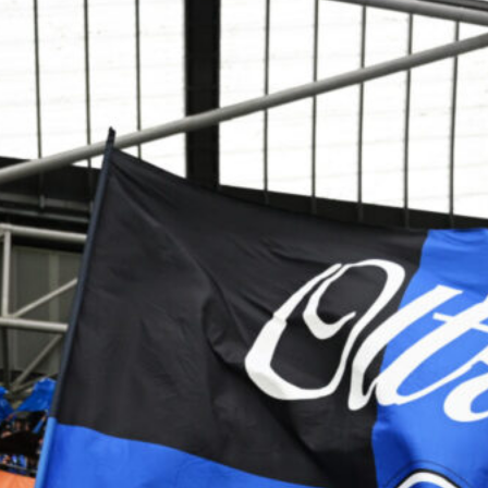
pronti al grande salto
6 Agosto 2026
Jashari, l’agente frena sull’Atalanta:
“Ha le qualità per il Milan”
6 Agosto 2026
Atalanta, spunta un nome nuovo per
l’attacco: nel mirino c’è Assane Diao
del Como
6 Agosto 2026