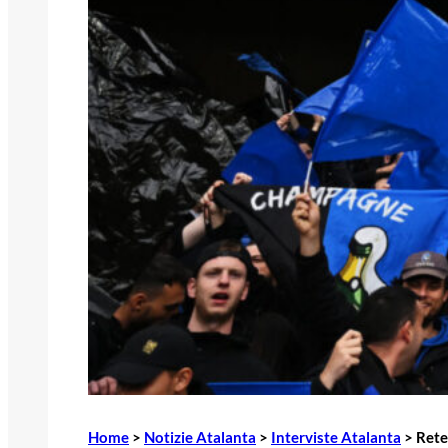
Home
>
Notizie Atalanta
>
Interviste Atalanta
>
Rete