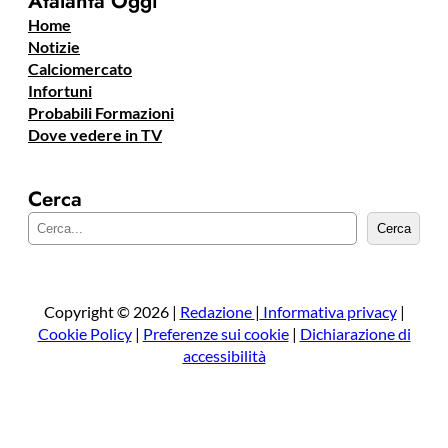
Atalanta Oggi
Home
Notizie
Calciomercato
Infortuni
Probabili Formazioni
Dove vedere in TV
Cerca
C
Cerca
e
r
c
a
Copyright © 2026 |
Redazione
|
Informativa privacy
|
Cookie Policy
|
Preferenze sui cookie
|
Dichiarazione di
accessibilità