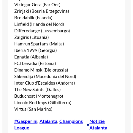
Vikingur Gota (Far Oer)
Zrinjski (Bosnia Erzegovina)
Breidablik (Islanda)
Linfield (Irlanda del Nord)
Differedange (Lussemburgo)
Zalgiris (Lituania)
Hamrun Spartans (Malta)
Iberia 1999 (Georgia)
Egnatia (Albania)
FCI Levadia (Estonia)
Dinamo Minsk (Bielorussia)
Shkendija (Macedonia del Nord)
Inter Club d’Escaldes (Andorra)
The New Saints (Galles)
Buducnost (Montenegro)
Lincoln Red Imps (Gilbilterra)
Virtus (San Marino)
#Gasperini
, 
Atalanta
, 
Champions
Notizie
•
League
Atalanta