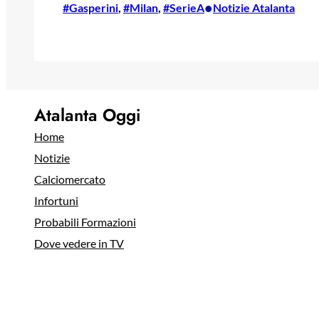
•
#Gasperini
, 
#Milan
, 
#SerieA
Notizie Atalanta
Atalanta Oggi
Home
Notizie
Calciomercato
Infortuni
Probabili Formazioni
Dove vedere in TV