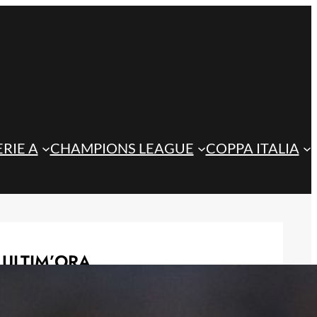
ERIE A
CHAMPIONS LEAGUE
COPPA ITALIA
ULTIM’ORA
Djimsiti verso l’addio, l’Atalanta
valuta Kristensen per la difesa