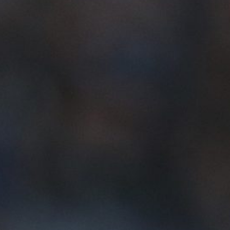
5 Agosto 2026
Atalanta, spunta Romagnoli per la
difesa: lo stallo con l’Al-Sadd riapre
la corsa
5 Agosto 2026
Atalanta, sfoltire la rosa per Sarri: la
strategia è cedere solo in prestito
5 Agosto 2026