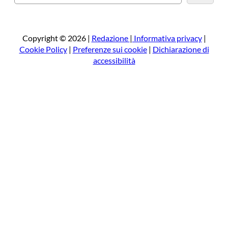
e
r
c
a
Copyright © 2026 |
Redazione
|
Informativa privacy
|
Cookie Policy
|
Preferenze sui cookie
|
Dichiarazione di
accessibilità