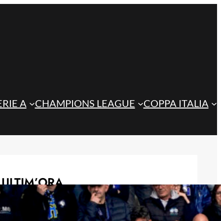
ERIE A
CHAMPIONS LEAGUE
COPPA ITALIA
ULTIM’ORA
Atalanta, guida al fantacalcio
2026/27: Ederson la certezza,