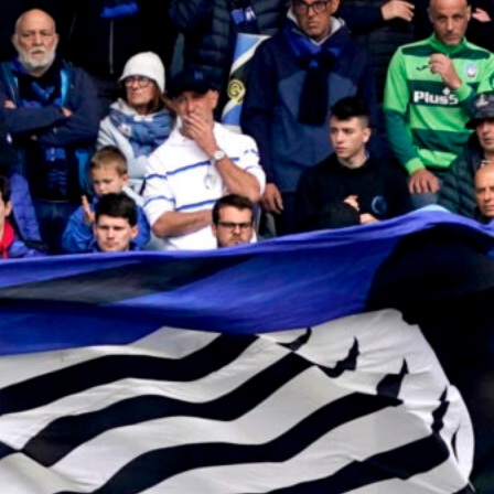
Scamacca o Krstovic?
8 Agosto 2026
Daniel Maldini al Cagliari, l’Atalanta
definisce la cessione in prestito con
obbligo condizionato
8 Agosto 2026
Doppietta di Koren, l’Atalanta U17
vola in finale al Memorial Seghedoni
7 Agosto 2026