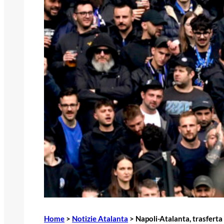
Home
>
Notizie Atalanta
>
Napoli-Atalanta, trasferta