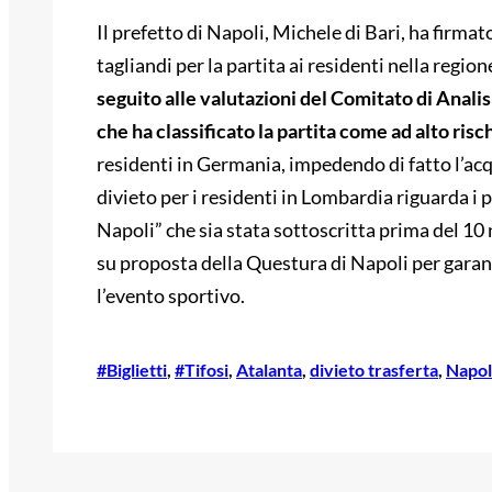
Il prefetto di Napoli, Michele di Bari, ha firma
tagliandi per la partita ai residenti nella regi
seguito alle valutazioni del Comitato di Analis
che ha classificato la partita come ad alto risc
residenti in Germania, impedendo di fatto l’acqui
divieto per i residenti in Lombardia riguarda i 
Napoli” che sia stata sottoscritta prima del 1
su proposta della Questura di Napoli per garant
l’evento sportivo.
#Biglietti
, 
#Tifosi
, 
Atalanta
, 
divieto trasferta
, 
Napol