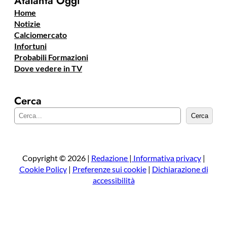
Atalanta Oggi
Home
Notizie
Calciomercato
Infortuni
Probabili Formazioni
Dove vedere in TV
Cerca
C
Cerca
e
r
c
a
Copyright © 2026 |
Redazione
|
Informativa privacy
|
Cookie Policy
|
Preferenze sui cookie
|
Dichiarazione di
accessibilità