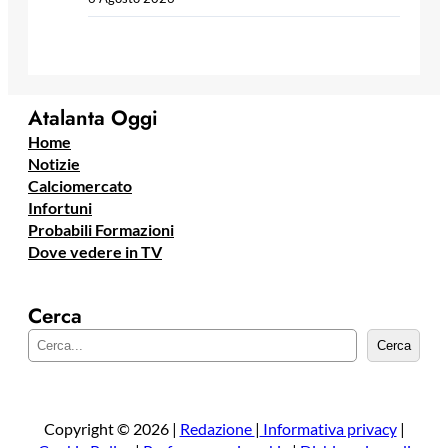
Atalanta Oggi
Home
Notizie
Calciomercato
Infortuni
Probabili Formazioni
Dove vedere in TV
Cerca
C
Cerca
e
r
c
a
Copyright © 2026 |
Redazione
|
Informativa privacy
|