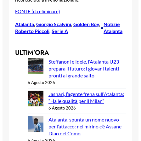
FONTE (da eliminare)
Atalanta
, 
Giorgio Scalvini
, 
Golden Boy
, 
Notizie
•
Roberto Piccoli
, 
Serie A
Atalanta
ULTIM’ORA
Steffanoni e Idele, l’Atalanta U23
prepara il futuro: i giovani talenti
pronti al grande salto
6 Agosto 2026
Jashari, l’agente frena sull’Atalanta:
“Ha le qualità per il Milan”
6 Agosto 2026
Atalanta, spunta un nome nuovo
per l’attacco: nel mirino c’è Assane
Diao del Como
6 Agosto 2026