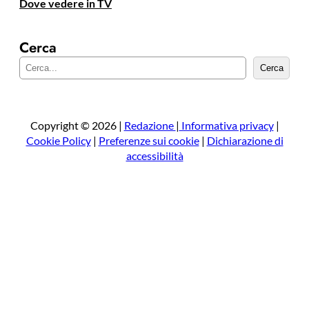
Dove vedere in TV
Cerca
C
Cerca
e
r
c
a
Copyright © 2026 |
Redazione
|
Informativa privacy
|
Cookie Policy
|
Preferenze sui cookie
|
Dichiarazione di
accessibilità