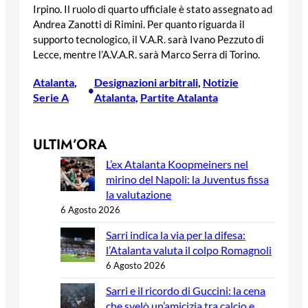
Irpino. Il ruolo di quarto ufficiale è stato assegnato ad
Andrea Zanotti di Rimini. Per quanto riguarda il
supporto tecnologico, il V.A.R. sarà Ivano Pezzuto di
Lecce, mentre l’A.V.A.R. sarà Marco Serra di Torino.
Atalanta
, 
Designazioni arbitrali
, 
Notizie
•
Serie A
Atalanta
, 
Partite Atalanta
ULTIM’ORA
L’ex Atalanta Koopmeiners nel
mirino del Napoli: la Juventus fissa
la valutazione
6 Agosto 2026
Sarri indica la via per la difesa:
l’Atalanta valuta il colpo Romagnoli
6 Agosto 2026
Sarri e il ricordo di Guccini: la cena
che svelò un’amicizia tra calcio e