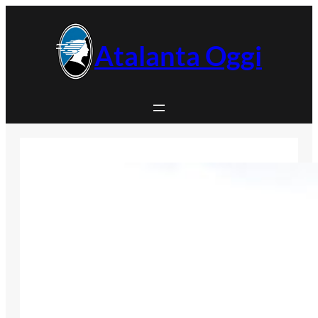
Vai
al
contenuto
Atalanta Oggi