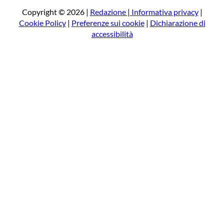
a
Copyright © 2026 |
Redazione
|
Informativa privacy
|
Cookie Policy
|
Preferenze sui cookie
|
Dichiarazione di
accessibilità