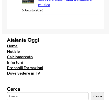
musica
6 Agosto 2026
Atalanta Oggi
Home
Notizie
Calciomercato
Infortuni
Probabili Formazioni
Dove vedere in TV
Cerca
C
Cerca
e
r
c