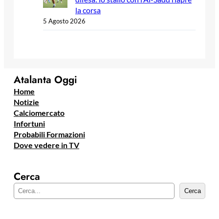
la corsa
5 Agosto 2026
Atalanta Oggi
Home
Notizie
Calciomercato
Infortuni
Probabili Formazioni
Dove vedere in TV
Cerca
C
Cerca
e
r