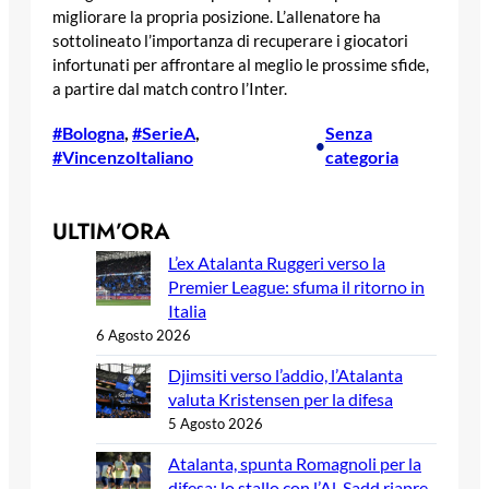
migliorare la propria posizione. L’allenatore ha
sottolineato l’importanza di recuperare i giocatori
infortunati per affrontare al meglio le prossime sfide,
a partire dal match contro l’Inter.
#Bologna
, 
#SerieA
, 
Senza
•
#VincenzoItaliano
categoria
ULTIM’ORA
L’ex Atalanta Ruggeri verso la
Premier League: sfuma il ritorno in
Italia
6 Agosto 2026
Djimsiti verso l’addio, l’Atalanta
valuta Kristensen per la difesa
5 Agosto 2026
Atalanta, spunta Romagnoli per la
difesa: lo stallo con l’Al-Sadd riapre