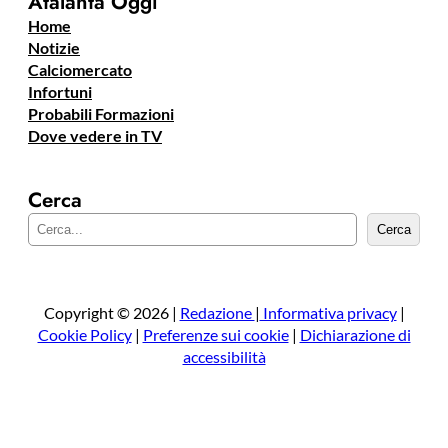
Atalanta Oggi
Home
Notizie
Calciomercato
Infortuni
Probabili Formazioni
Dove vedere in TV
Cerca
C
Cerca
e
r
c
a
Copyright © 2026 |
Redazione
|
Informativa privacy
|
Cookie Policy
|
Preferenze sui cookie
|
Dichiarazione di
accessibilità