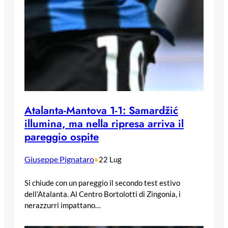
Atalanta-Mantova 1-1: Samardžić
illumina, ma nella ripresa arriva il
pareggio ospite
Giuseppe Pignataro
•
22 Lug
Si chiude con un pareggio il secondo test estivo
dell’Atalanta. Al Centro Bortolotti di Zingonia, i
nerazzurri impattano…