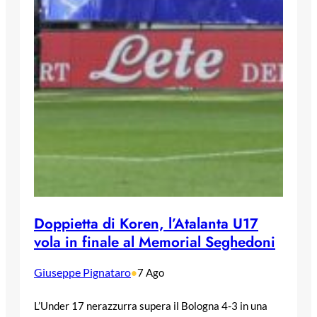
Doppietta di Koren, l’Atalanta U17
vola in finale al Memorial Seghedoni
Giuseppe Pignataro
•
7 Ago
L’Under 17 nerazzurra supera il Bologna 4-3 in una