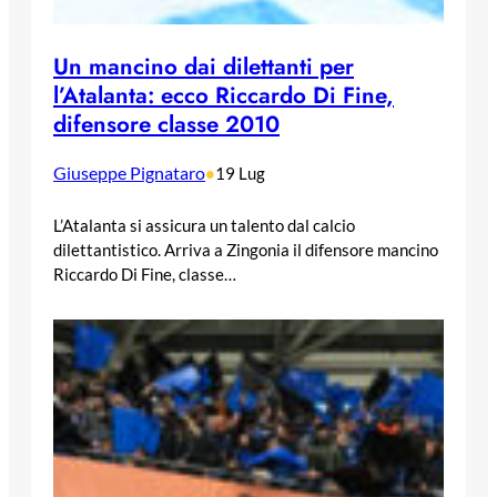
Un mancino dai dilettanti per
l’Atalanta: ecco Riccardo Di Fine,
difensore classe 2010
Giuseppe Pignataro
•
19 Lug
L’Atalanta si assicura un talento dal calcio
dilettantistico. Arriva a Zingonia il difensore mancino
Riccardo Di Fine, classe…