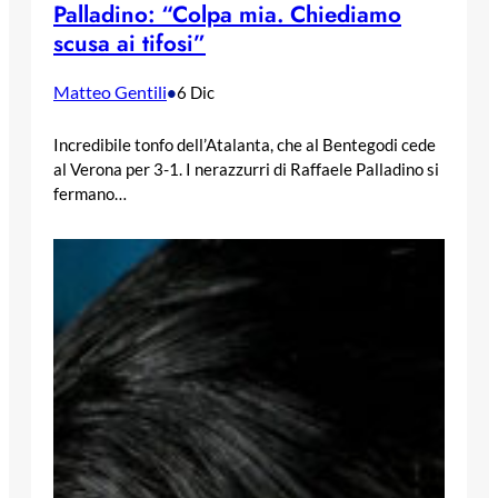
Palladino: “Colpa mia. Chiediamo
scusa ai tifosi”
Matteo Gentili
•
6 Dic
Incredibile tonfo dell’Atalanta, che al Bentegodi cede
al Verona per 3-1. I nerazzurri di Raffaele Palladino si
fermano…