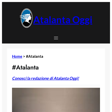
Vai
al
contenuto
Atalanta Oggi
Home
>
#Atalanta
#Atalanta
Conosci la redazione di Atalanta Oggi!