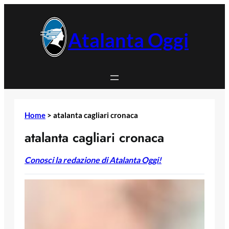
Vai
al
contenuto
Atalanta Oggi
Home
>
atalanta cagliari cronaca
atalanta cagliari cronaca
Conosci la redazione di Atalanta Oggi!