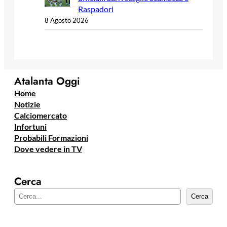
Raspadori
8 Agosto 2026
Atalanta Oggi
Home
Notizie
Calciomercato
Infortuni
Probabili Formazioni
Dove vedere in TV
Cerca
C
Cerca
e
r
c