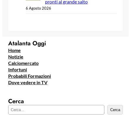
pronti al grande salto
6 Agosto 2026
Atalanta Oggi
Home
Notizie
Calciomercato
Infortuni
Probabili Formazioni
Dove vedere in TV
Cerca
C
Cerca
e
r
c