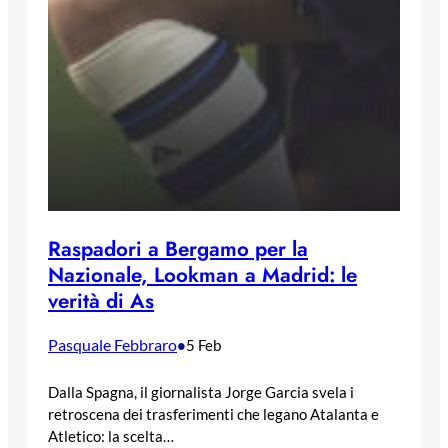
Raspadori a Bergamo per la
Nazionale, Lookman a Madrid: le
verità di As
Pasquale Febbraro
•
5 Feb
Dalla Spagna, il giornalista Jorge Garcia svela i
retroscena dei trasferimenti che legano Atalanta e
Atletico: la scelta…