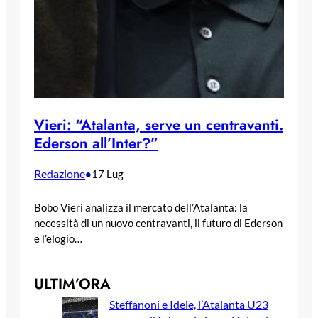
Vieri: “Atalanta, serve un centravanti.
Ederson all’Inter?”
Redazione
•
17 Lug
Bobo Vieri analizza il mercato dell’Atalanta: la
necessità di un nuovo centravanti, il futuro di Ederson
e l’elogio…
ULTIM’ORA
Steffanoni e Idele, l’Atalanta U23