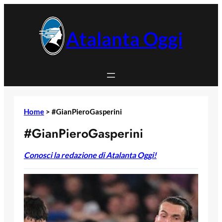
Vai
al
contenuto
Atalanta Oggi
Home
>
#GianPieroGasperini
#GianPieroGasperini
Conosci la redazione di Atalanta Oggi!