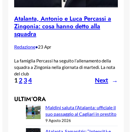
Atalanta, Antonio e Luca Percassi a
Zingonia: cosa hanno detto alla
squadra
Redazione
•
23 Apr
La famiglia Percassi ha seguito l’allenamento della
squadra a Zingonia nella giornata di martedì. La nota
del club
1
2
3
4
Next
→
ULTIM’ORA
Maldini saluta l’Atalanta: ufficiale il
suo passaggio al Cagliari in prestito
9 Agosto 2026
Atalanta, Samardzic: “Intensità e