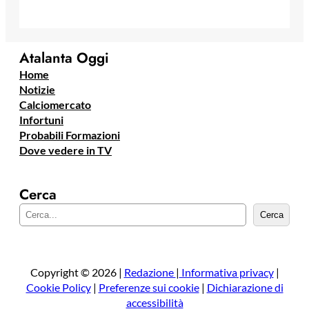
Atalanta Oggi
Home
Notizie
Calciomercato
Infortuni
Probabili Formazioni
Dove vedere in TV
Cerca
C
Cerca
e
r
c
a
Copyright © 2026 |
Redazione
|
Informativa privacy
|
Cookie Policy
|
Preferenze sui cookie
|
Dichiarazione di
accessibilità