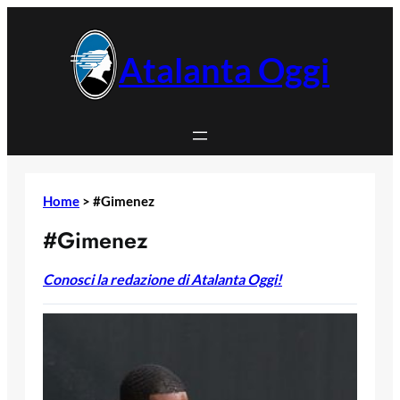
Vai
al
contenuto
Atalanta Oggi
Home
>
#Gimenez
#Gimenez
Conosci la redazione di Atalanta Oggi!