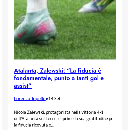
Atalanta, Zalewski: “La fiducia è
fondamentale, punto a tanti gol e
assist”
Lorenzo Topello
•
14 Set
Nicola Zalewski, protagonista nella vittoria 4-1
dell’Atalanta sul Lecce, esprime la sua gratitudine per
la fiducia ricevuta e…