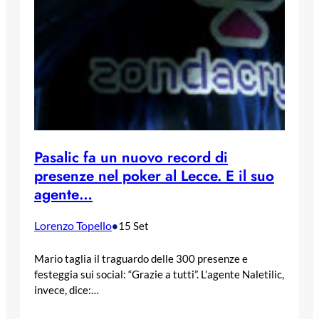
Pasalic fa un nuovo record di
presenze nel poker al Lecce. E il suo
agente…
Lorenzo Topello
•
15 Set
Mario taglia il traguardo delle 300 presenze e
festeggia sui social: “Grazie a tutti”. L’agente Naletilic,
invece, dice:…