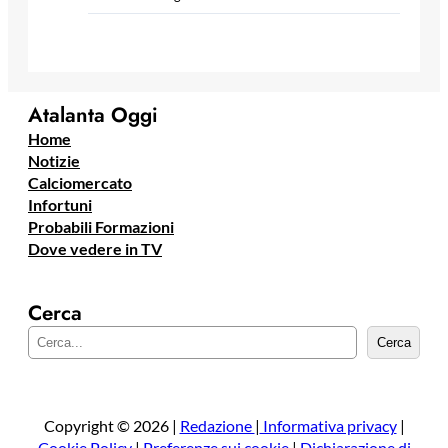
Atalanta Oggi
Home
Notizie
Calciomercato
Infortuni
Probabili Formazioni
Dove vedere in TV
Cerca
C
Cerca
e
r
c
a
Copyright © 2026 |
Redazione
|
Informativa privacy
|
Cookie Policy
|
Preferenze sui cookie
|
Dichiarazione di