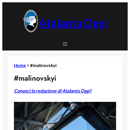
Vai
al
contenuto
Atalanta Oggi
Home
>
#malinovskyi
#malinovskyi
Conosci la redazione di Atalanta Oggi!