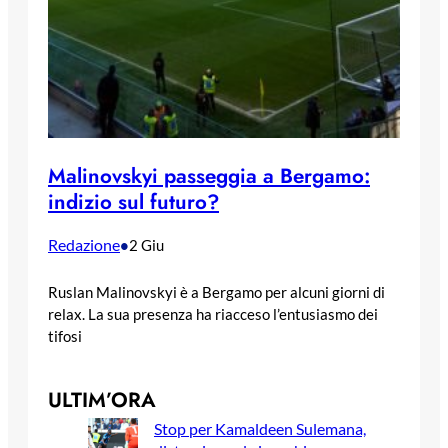
Malinovskyi passeggia a Bergamo:
indizio sul futuro?
Redazione
•
2 Giu
Ruslan Malinovskyi è a Bergamo per alcuni giorni di
relax. La sua presenza ha riacceso l’entusiasmo dei
tifosi
ULTIM’ORA
Stop per Kamaldeen Sulemana,